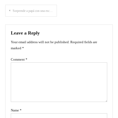
Post
Sorprende a papá con una escapada inolvidable en su día
navigation
Leave a Reply
Your email address will not be published.
Required fields are
marked
*
Comment
*
Name
*