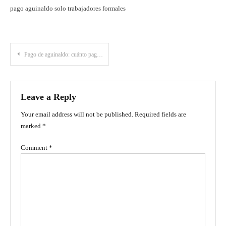
pago aguinaldo solo trabajadores formales
Post
Pago de aguinaldo: cuánto pagan y cómo aprovecharlo para viajar
navigation
Leave a Reply
Your email address will not be published.
Required fields are
marked
*
Comment
*