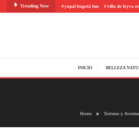
Skip
Trending Now
yopal bogotá bus
villa de leyva e
To
Content
INICIO
BELLEZA NATU
Home
Turismo y Aventu