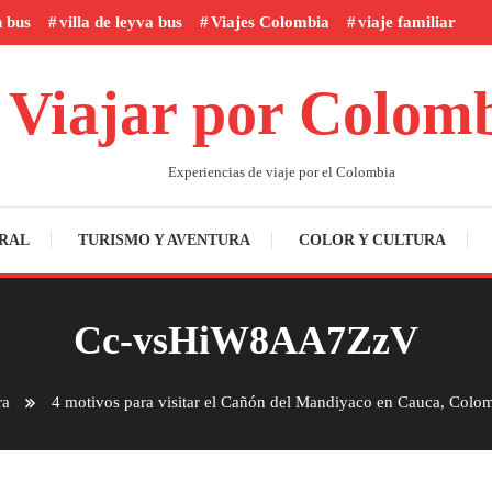
n bus
villa de leyva bus
Viajes Colombia
viaje familiar
Viajar por Colom
Experiencias de viaje por el Colombia
RAL
TURISMO Y AVENTURA
COLOR Y CULTURA
Cc-vsHiW8AA7ZzV
ra
4 motivos para visitar el Cañón del Mandiyaco en Cauca, Colo