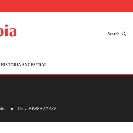
bia
Search
HISTORIA ANCESTRAL
mbia
Cc-vsHiW8AA7ZzV