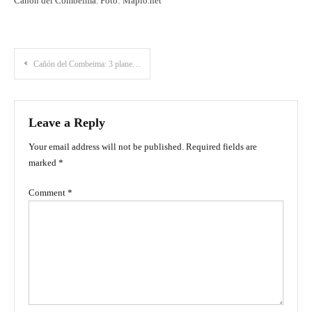
Cañón del Combeima. Foto: Mapio.net
Post
Cañón del Combeima: 3 planes para realizar en esta maravilla natural
navigation
Leave a Reply
Your email address will not be published.
Required fields are
marked
*
Comment
*