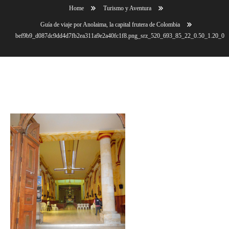
Home
Turismo y Aventura
Guía de viaje por Anolaima, la capital frutera de Colombia
bef9b9_d087dc9dd4d7fb2ea311a9e2a40fc1f8.png_srz_520_693_85_22_0.50_1.20_0
bef9b9_d087dc9dd4d7fb2ea311a9e2a40fc1f8.png_srz_5