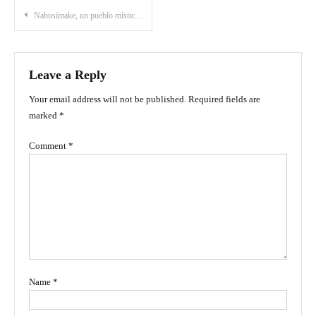
Post
Nabusímake, un pueblo místico del Cesar
navigation
Leave a Reply
Your email address will not be published.
Required fields are
marked
*
Comment
*
Name
*