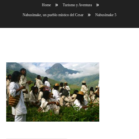
Home
Turismo y Aventura
Nabusímake, un pueblo místico del Cesar
Nabusímake 5
Nabusímake 5