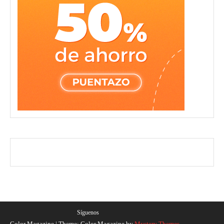
Síguenos
Color Magazine
|
Theme: Color Magazine by
Mystery Themes
.