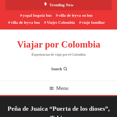
Skip
Trending Now
To
yopal bogotá bus
villa de leyva en bus
Content
villa de leyva bus
Viajes Colombia
viaje familiar
Viajar por Colombia
Experiencias de viaje por el Colombia
Search
Menu
Peña de Juaica “Puerta de los dioses”,