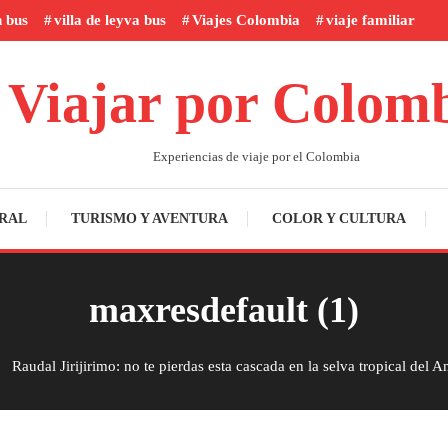
n bus
villa de leyva bus
Viajes Colombia
viaje familiar
Viajar por Colom
Experiencias de viaje por el Colombia
RAL
TURISMO Y AVENTURA
COLOR Y CULTURA
maxresdefault (1)
Raudal Jirijirimo: no te pierdas esta cascada en la selva tropical del