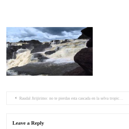
maxresdefault (1)
Post
Raudal Jirijirimo: no te pierdas esta cascada en la selva tropical del Amazonas
navigation
Leave a Reply