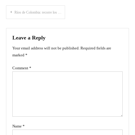
Post
Ríos de Colombia: recorre los paisajes que conectan al país
navigation
Leave a Reply
Your email address will not be published.
Required fields are
marked
*
Comment
*
Name
*