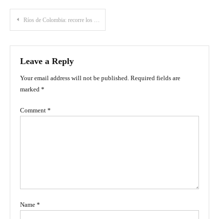
Post
Ríos de Colombia: recorre los paisajes que conectan al país
navigation
Leave a Reply
Your email address will not be published.
Required fields are
marked
*
Comment
*
Name
*