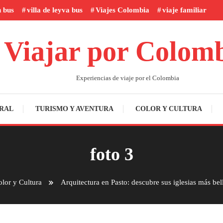
n bus
villa de leyva bus
Viajes Colombia
viaje familiar
Viajar por Colom
Experiencias de viaje por el Colombia
RAL
TURISMO Y AVENTURA
COLOR Y CULTURA
foto 3
lor y Cultura
Arquitectura en Pasto: descubre sus iglesias más bel