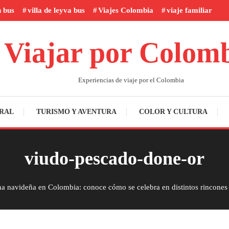
n bus
villa de leyva bus
Viajes Colombia
viaje familiar
Viajar por Colom
Experiencias de viaje por el Colombia
RAL
TURISMO Y AVENTURA
COLOR Y CULTURA
viudo-pescado-done-or
a navideña en Colombia: conoce cómo se celebra en distintos rincones 