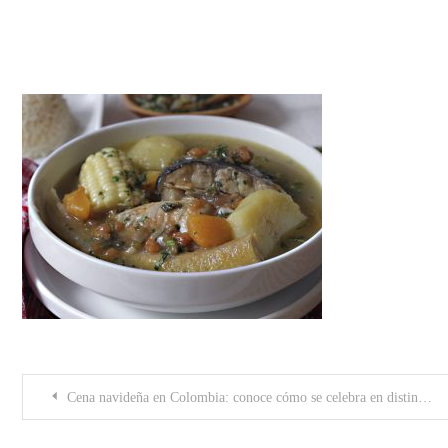
viudo-pescado-done-or
Post
Cena navideña en Colombia: conoce cómo se celebra en distintos rincones del país
navigation