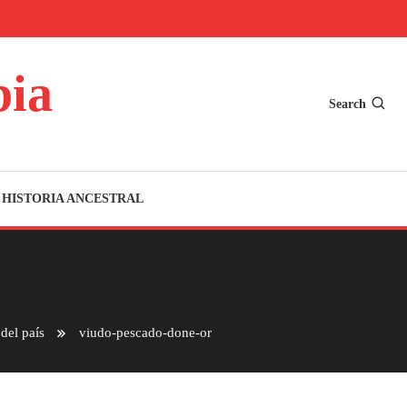
bia
Search
HISTORIA ANCESTRAL
del país
viudo-pescado-done-or