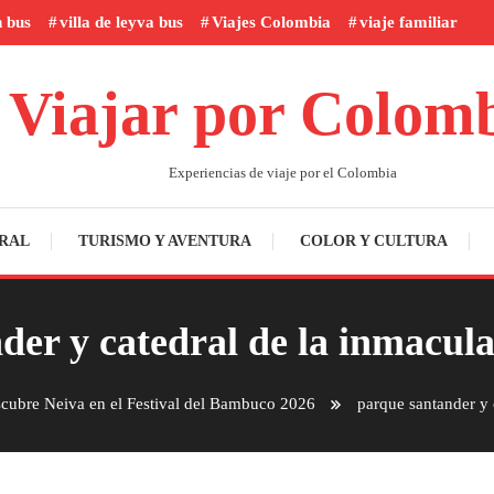
n bus
villa de leyva bus
Viajes Colombia
viaje familiar
Viajar por Colom
Experiencias de viaje por el Colombia
RAL
TURISMO Y AVENTURA
COLOR Y CULTURA
der y catedral de la inmacul
cubre Neiva en el Festival del Bambuco 2026
parque santander y 