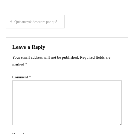
Post
Quinamayó: descubre por qué este pueblo del Valle del Cauca celebra la Navidad en febrero
navigation
Leave a Reply
Your email address will not be published.
Required fields are
marked
*
Comment
*