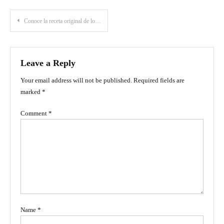
Post
Conoce la receta original de los deliciosos buñuelos colombianos
navigation
Leave a Reply
Your email address will not be published.
Required fields are
marked
*
Comment
*
Name
*