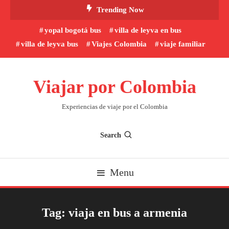
Skip
Trending Now
To
yopal bogotá bus
villa de leyva en bus
Content
villa de leyva bus
Viajes Colombia
viaje familiar
Viajar por Colombia
Experiencias de viaje por el Colombia
Search
Menu
Tag:
viaja en bus a armenia