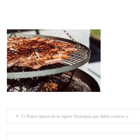
platos típicos de la región Orino
Post
15 Platos típicos de la región Orinoquía que debes conocer y probar
navigation