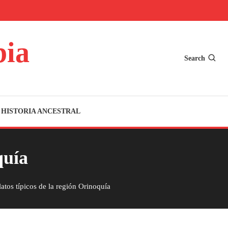
bia
Search
HISTORIA ANCESTRAL
quía
latos típicos de la región Orinoquía