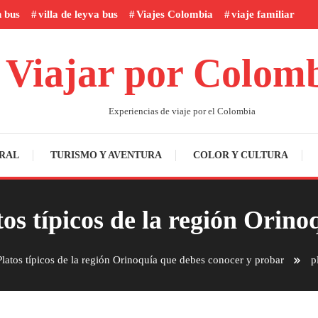
n bus
villa de leyva bus
Viajes Colombia
viaje familiar
Viajar por Colom
Experiencias de viaje por el Colombia
RAL
TURISMO Y AVENTURA
COLOR Y CULTURA
tos típicos de la región Orino
latos típicos de la región Orinoquía que debes conocer y probar
p