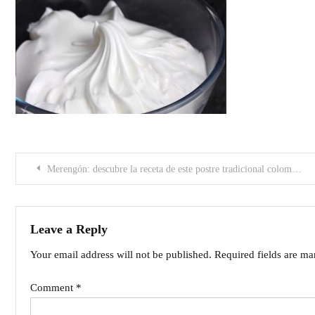
Post
Merengón: descubre la receta de este postre tradicional colombiano y prepáralo en casa
navigation
Leave a Reply
Your email address will not be published.
Required fields are m
Comment
*