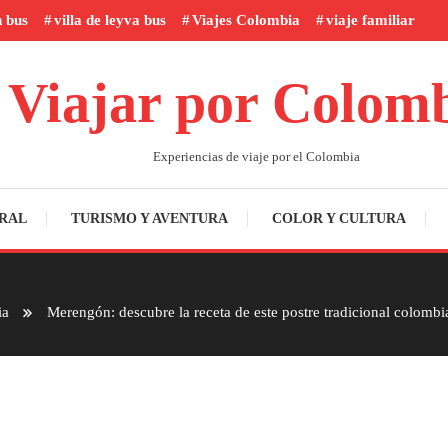
n bus
villa de leyva bus
Viajes Colombia
viaje familiar
Viajar por Colom
Experiencias de viaje por el Colombia
RAL
TURISMO Y AVENTURA
COLOR Y CULTURA
ia
Merengón: descubre la receta de este postre tradicional colombi