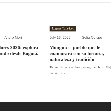
Lugares Turísticos
Andre Mori
July 16, 2026
Sofia Quispe
Flores 2026: explora
Monguí: el pueblo que te
ando desde Bogotá.
enamorará con su historia,
naturaleza y tradición
Tagged
boyaca en bus
,
mongui en bus
,
Via
con redBus