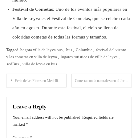
Festival de Cometas
: Uno de los eventos más populares en
Villa de Leyva es el Festival de Cometas, que se celebra cada
año en agosto. Durante este festival, el cielo se llena de
coloridas cometas de todas las formas y tamaños.
Tagged
bogota villa de leyva bus
,
bus
,
Colombia
,
festival del viento
y las cometas en villa de leyva
,
lugares turisticos de villa de leyva
,
redBus
,
villa de leyva en bus
Post
Feria de las Flores en Medellín 2024: Tradición, color y alegría en Colombia
Conecta con la naturaleza en el Jardín Botánico Eloy Valenzuela en Bucaramanga
navigation
Leave a Reply
Your email address will not be published.
Required fields are
marked
*
Comment
*