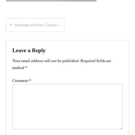
Post
Aventuras en el Aire: Conoce todo sobre el Festival del Viento y las Cometas en Villa de Leyva
navigation
Leave a Reply
Your email address will not be published.
Required fields are
marked
*
Comment
*