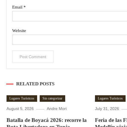
Email
*
Website
RELATED POSTS
Lugares Turísticos
Sin categorizar
Lugares Turísticos
August 5, 2026
Andre Mori
July 31, 2026
Batalla de Boyacá 2026: recorre la
Feria de las 
Ruta Libertadora en Tunja
Medellín viaj