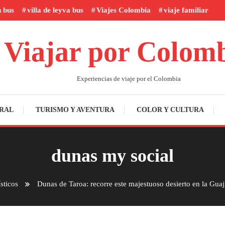
n bus
villa de leyva bus
Viajes Colombia
viaje familiar
Viajar por Colom
Experiencias de viaje por el Colombia
RAL
TURISMO Y AVENTURA
COLOR Y CULTURA
dunas my social
sticos
Dunas de Taroa: recorre este majestuoso desierto en la Guaj