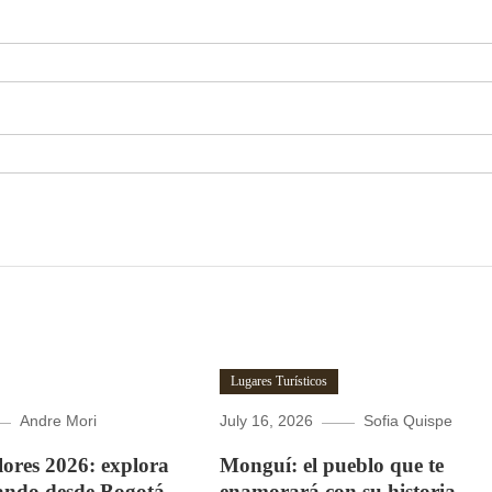
Lugares Turísticos
Andre Mori
July 16, 2026
Sofia Quispe
Flores 2026: explora
Monguí: el pueblo que te
ando desde Bogotá.
enamorará con su historia,