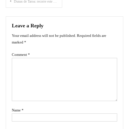
Post
Dunas de Taroa: recorre este majestuoso desierto en la Guajira
navigation
Leave a Reply
Your email address will not be published.
Required fields are
marked
*
Comment
*
Name
*