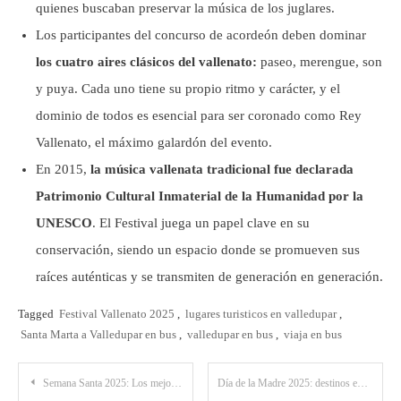
quienes buscaban preservar la música de los juglares.
Los participantes del concurso de acordeón deben dominar
los cuatro aires clásicos del vallenato:
paseo, merengue, son
y puya. Cada uno tiene su propio ritmo y carácter, y el
dominio de todos es esencial para ser coronado como Rey
Vallenato, el máximo galardón del evento.
En 2015,
la música vallenata tradicional fue declarada
Patrimonio Cultural Inmaterial de la Humanidad por la
UNESCO
. El Festival juega un papel clave en su
conservación, siendo un espacio donde se promueven sus
raíces auténticas y se transmiten de generación en generación.
Tagged
Festival Vallenato 2025
,
lugares turisticos en valledupar
,
Santa Marta a Valledupar en bus
,
valledupar en bus
,
viaja en bus
Post
Semana Santa 2025: Los mejores destinos religiosos en Colombia
Día de la Madre 2025: destinos en Bucaramanga para consentir a mamá