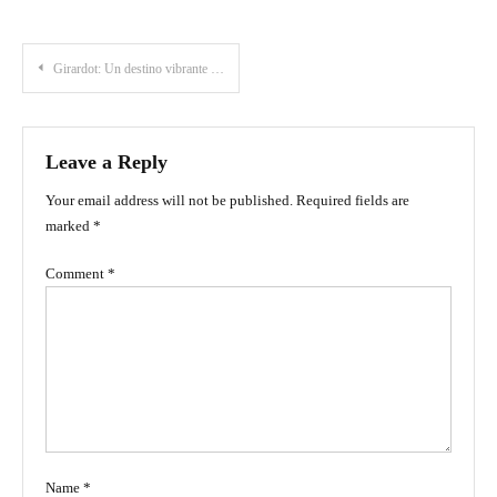
Post
Girardot: Un destino vibrante para los amantes del sol
navigation
Leave a Reply
Your email address will not be published.
Required fields are
marked
*
Comment
*
Name
*