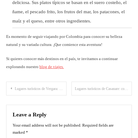
deliciosa. Sus platos típicos se basan en el suero costeño, el
ñame, el pescado frito, los frutos del mar, los patacones, el
maíz y el queso, entre otros ingredientes.
Es momento de seguir viajando por Colombia para conocer su belleza
natural y su variada cultura. ¡Que comience esta aventura!
Si quieres conocer más destinos en el país, te invitamos a continuar
explorando nuestro
blog de viajes.
Post
Lugares turísticos de Vergara: descubre los atractivos de este bello municipio de Cundinamarca
Lugares turísticos de Casanare: conoce los principales atractivos de este departamento colombiano
navigation
Leave a Reply
Your email address will not be published.
Required fields are
marked
*