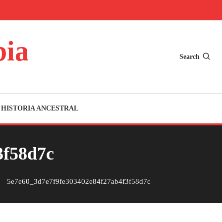
bia
Search
HISTORIA ANCESTRAL
3f58d7c
5e7e60_3d7e7f9fe303402e84f27ab4f3f58d7c