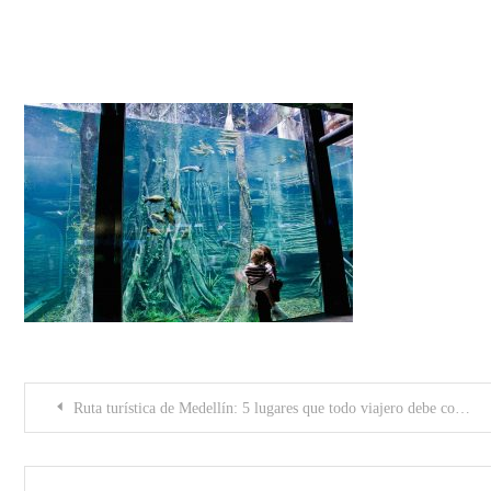
5e7e60_3d7e7f9fe303402e84f27a
Post
Ruta turística de Medellín: 5 lugares que todo viajero debe conocer en la ciudad
navigation