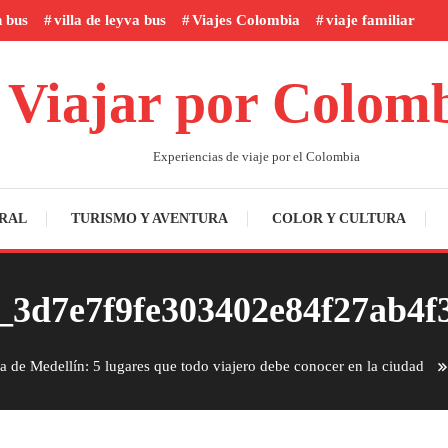
n bus
villa de leyva bus
Viajes Colombia
viaje familiar
Viajar por Colom
Experiencias de viaje por el Colombia
RAL
TURISMO Y AVENTURA
COLOR Y CULTURA
_3d7e7f9fe303402e84f27ab4f
ca de Medellín: 5 lugares que todo viajero debe conocer en la ciudad