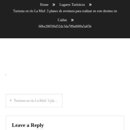
Home
Lugares Turísticos
Turismo en río La Miel: 3 planes de aventura para realizar en este destino en
Caldas
60be2805f6d52dc3da789af609a5a65b
60be2805f6d52dc3da789af609a5a65b
Post
Turismo en río La Miel: 3 planes de aventura para realizar en este destino en Caldas
navigation
Leave a Reply