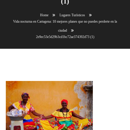
(1)
Home
Lugares Turísticos
Vida nocturna en Cartagena: 10 mejores planes que no puedes perderte en la
ciudad
2e9ec53e5d29b3cd1bc72ae374392d73 (1)
2e9ec53e5d29b3cd1bc72ae374392d73 (1)