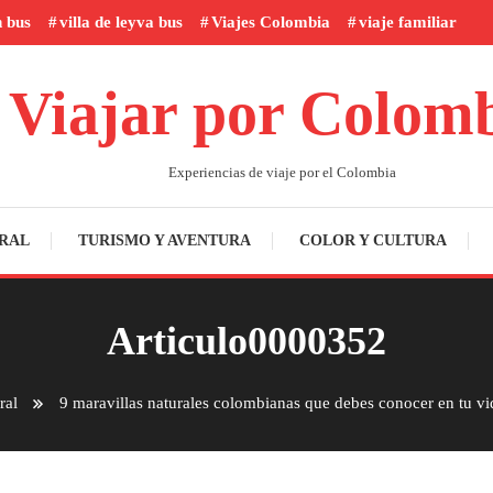
n bus
villa de leyva bus
Viajes Colombia
viaje familiar
Viajar por Colom
Experiencias de viaje por el Colombia
RAL
TURISMO Y AVENTURA
COLOR Y CULTURA
Articulo0000352
ral
9 maravillas naturales colombianas que debes conocer en tu vi