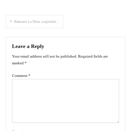
Post
Balneario La Mina: sorpréndete con esta creación divina en el César, Valledupar
navigation
Leave a Reply
Your email address will not be published.
Required fields are
marked
*
Comment
*