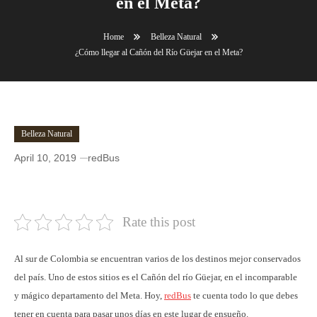
en el Meta?
Home
Belleza Natural
¿Cómo llegar al Cañón del Río Güejar en el Meta?
Belleza Natural
April 10, 2019
redBus
¿Cómo llegar al Cañón del Río Güejar en el Meta?
Rate this post
Al sur de Colombia se encuentran varios de los destinos mejor conservados
del país. Uno de estos sitios es el Cañón del río Güejar, en el incomparable
y mágico departamento del Meta. Hoy,
redBus
te cuenta todo lo que debes
tener en cuenta para pasar unos días en este lugar de ensueño.