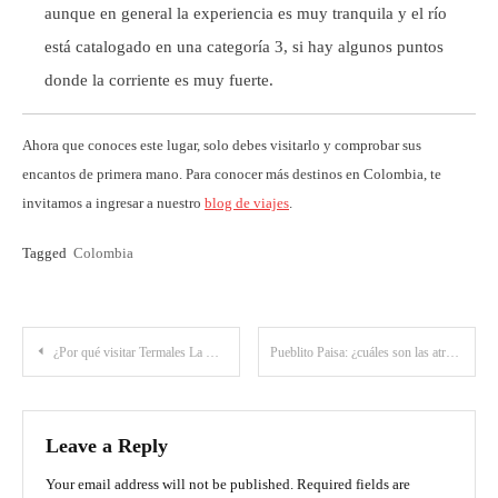
aunque en general la experiencia es muy tranquila y el río
está catalogado en una categoría 3, si hay algunos puntos
donde la corriente es muy fuerte.
Ahora que conoces este lugar, solo debes visitarlo y comprobar sus
encantos de primera mano. Para conocer más destinos en Colombia, te
invitamos a ingresar a nuestro
blog de viajes
.
Tagged
Colombia
Post
¿Por qué visitar Termales La Cabaña en Murillo, Tolima?
Pueblito Paisa: ¿cuáles son las atracciones de este bello mirador en Medellín?
navigation
Leave a Reply
Your email address will not be published.
Required fields are