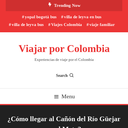
Skip
Trending Now
To
yopal bogotá bus
villa de leyva en bus
Content
villa de leyva bus
Viajes Colombia
viaje familiar
Viajar por Colombia
Experiencias de viaje por el Colombia
Search
Menu
¿Cómo llegar al Cañón del Río Güejar