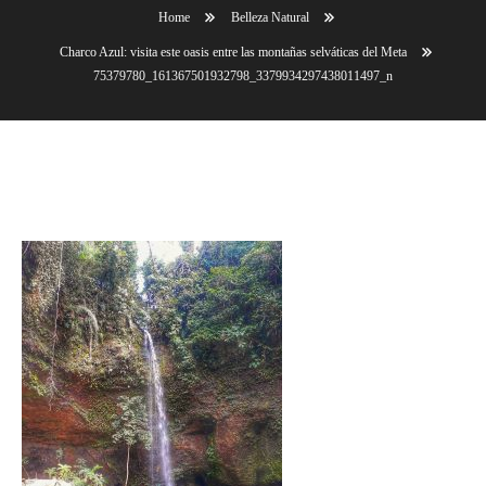
Home
Belleza Natural
Charco Azul: visita este oasis entre las montañas selváticas del Meta
75379780_161367501932798_3379934297438011497_n
75379780_161367501932798_3379934297438011497_n