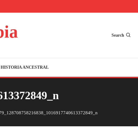
bia
Search
HISTORIA ANCESTRAL
613372849_n
79_128708758216838_1016917740613372849_n