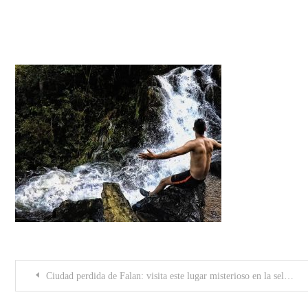
56664979_128708758216838_101
Post
Ciudad perdida de Falan: visita este lugar misterioso en la selva del Tolima
navigation