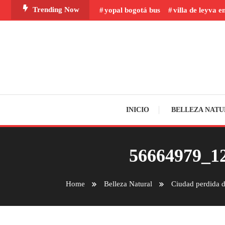
Skip
Trending Now
yopal bogotá bus
villa de leyva e
To
Content
INICIO
BELLEZA NATU
56664979_1
Home
Belleza Natural
Ciudad perdida de