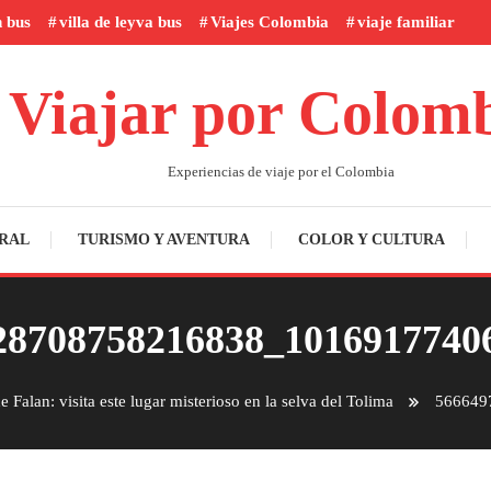
n bus
villa de leyva bus
Viajes Colombia
viaje familiar
Viajar por Colom
Experiencias de viaje por el Colombia
RAL
TURISMO Y AVENTURA
COLOR Y CULTURA
28708758216838_1016917740
 Falan: visita este lugar misterioso en la selva del Tolima
566649