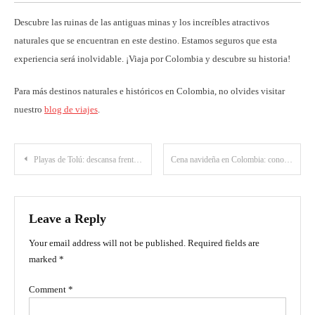
Descubre las ruinas de las antiguas minas y los increíbles atractivos
naturales que se encuentran en este destino. Estamos seguros que esta
experiencia será inolvidable. ¡Viaja por Colombia y descubre su historia!
Para más destinos naturales e históricos en Colombia, no olvides visitar
nuestro
blog de viajes
.
Post
Playas de Tolú: descansa frente al mar en este destino de Sucre
Cena navideña en Colombia: conoce cómo se celebra en distintos rincones del país
navigation
Leave a Reply
Your email address will not be published.
Required fields are
marked
*
Comment
*