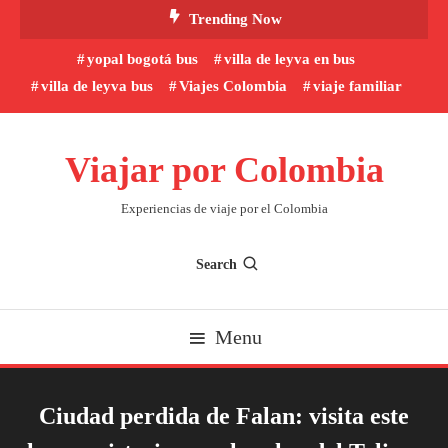
Skip
Trending Now
To
yopal bogotá bus
villa de leyva en bus
Content
villa de leyva bus
Viajes Colombia
viaje familiar
Viajar por Colombia
Experiencias de viaje por el Colombia
Search
Menu
Ciudad perdida de Falan: visita este