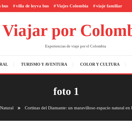
n bus
villa de leyva bus
Viajes Colombia
viaje familiar
Viajar por Colom
Experiencias de viaje por el Colombia
RAL
TURISMO Y AVENTURA
COLOR Y CULTURA
foto 1
 Natural
Cortinas del Diamante: un maravilloso espacio natural en