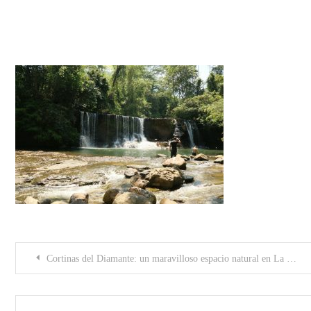
foto 1
Post
Cortinas del Diamante: un maravilloso espacio natural en La Uribe
navigation