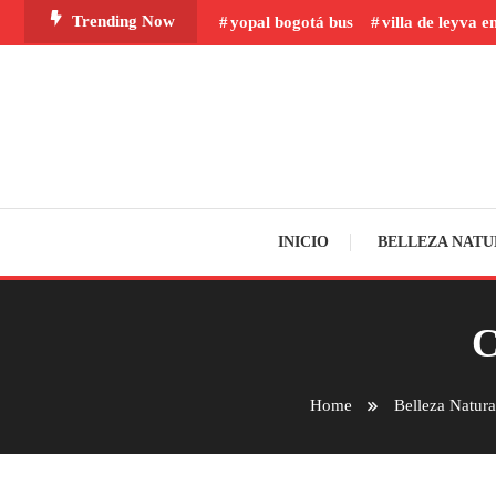
Skip
Trending Now
yopal bogotá bus
villa de leyva e
To
Content
INICIO
BELLEZA NATU
C
Home
Belleza Natura