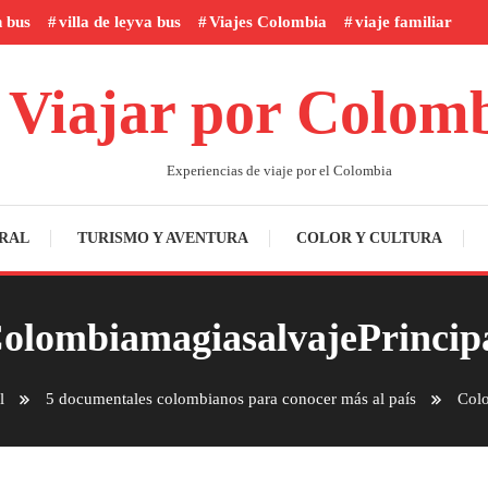
n bus
villa de leyva bus
Viajes Colombia
viaje familiar
Viajar por Colom
Experiencias de viaje por el Colombia
RAL
TURISMO Y AVENTURA
COLOR Y CULTURA
olombiamagiasalvajePrincip
l
5 documentales colombianos para conocer más al país
Colo