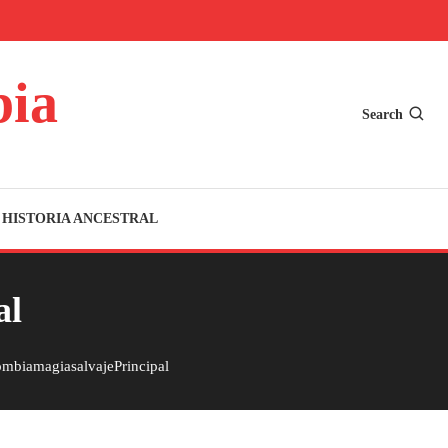
bia
Search
HISTORIA ANCESTRAL
al
mbiamagiasalvajePrincipal