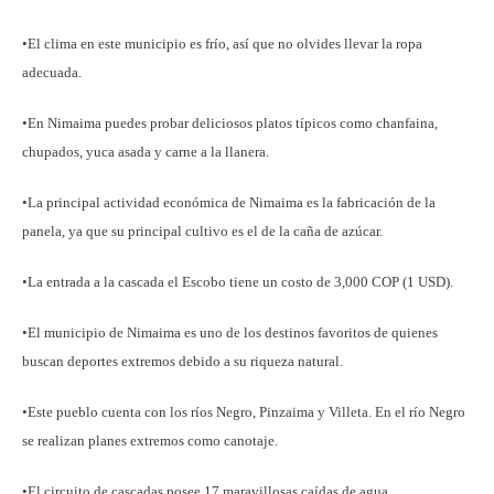
•El clima en este municipio es frío, así que no olvides llevar la ropa
adecuada.
•En Nimaima puedes probar deliciosos platos típicos como chanfaina,
chupados, yuca asada y carne a la llanera.
•La principal actividad económica de Nimaima es la fabricación de la
panela, ya que su principal cultivo es el de la caña de azúcar.
•La entrada a la cascada el Escobo tiene un costo de 3,000 COP (1 USD).
•El municipio de Nimaima es uno de los destinos favoritos de quienes
buscan deportes extremos debido a su riqueza natural.
•Este pueblo cuenta con los ríos Negro, Pinzaima y Villeta. En el río Negro
se realizan planes extremos como canotaje.
•El circuito de cascadas posee 17 maravillosas caídas de agua,