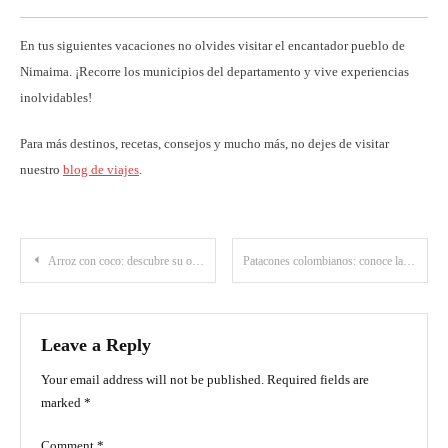
En tus siguientes vacaciones no olvides visitar el encantador pueblo de
Nimaima. ¡Recorre los municipios del departamento y vive experiencias
inolvidables!
Para más destinos, recetas, consejos y mucho más, no dejes de visitar
nuestro
blog de viajes
.
Post
Arroz con coco: descubre su origen y los secretos de su receta
Patacones colombianos: conoce la receta tradicional y los distintos acompañamientos
navigation
Leave a Reply
Your email address will not be published.
Required fields are
marked
*
Comment
*