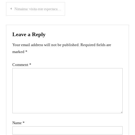
Post
Nimaima: visita este espectacular destino en Cundinamarca
navigation
Leave a Reply
Your email address will not be published.
Required fields are
marked
*
Comment
*
Name
*