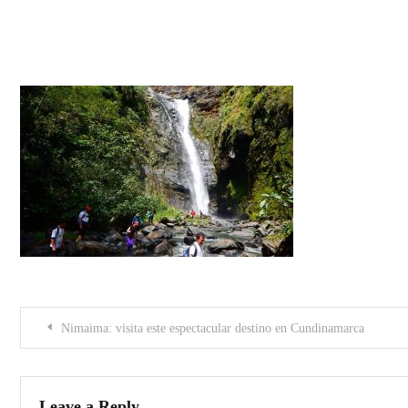
portada
Post
Nimaima: visita este espectacular destino en Cundinamarca
navigation
Leave a Reply