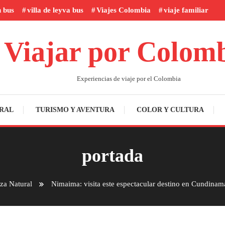
n bus
villa de leyva bus
Viajes Colombia
viaje familiar
Viajar por Colom
Experiencias de viaje por el Colombia
RAL
TURISMO Y AVENTURA
COLOR Y CULTURA
portada
za Natural
Nimaima: visita este espectacular destino en Cundinam