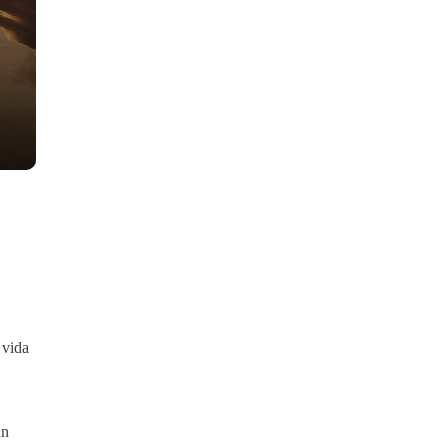
 vida
án