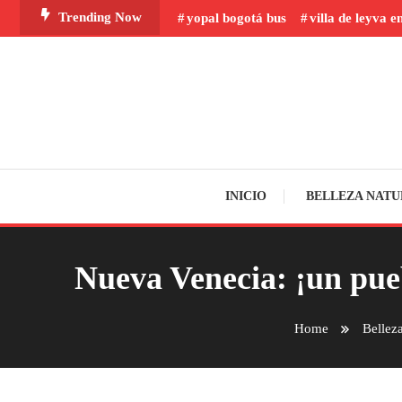
Skip
Trending Now
yopal bogotá bus
villa de leyva e
To
Content
INICIO
BELLEZA NATU
Nueva Venecia: ¡un pue
Home
Bellez