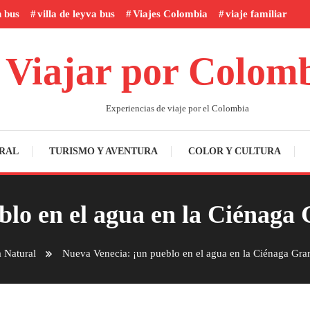
n bus
villa de leyva bus
Viajes Colombia
viaje familiar
Viajar por Colom
Experiencias de viaje por el Colombia
RAL
TURISMO Y AVENTURA
COLOR Y CULTURA
blo en el agua en la Ciénaga
a Natural
Nueva Venecia: ¡un pueblo en el agua en la Ciénaga Gra