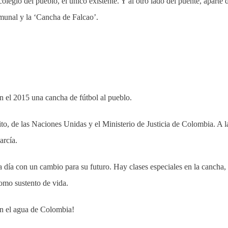
olegio del pueblo, el único existente. Y al otro lado del puente, aparte d
omunal y la ‘Cancha de Falcao’.
en el 2015 una cancha de fútbol al pueblo.
to, de las Naciones Unidas y el Ministerio de Justicia de Colombia. A l
arcía.
 día con un cambio para su futuro. Hay clases especiales en la cancha, 
omo sustento de vida.
en el agua de Colombia!