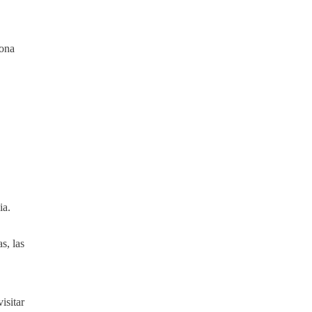
sona
ia.
s, las
isitar