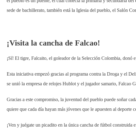
el pueblo es un puente, el cual conecta la primaria y secundaria del c
sede de bachillerato, también está la Iglesia del pueblo, el Salón C
¡Visita la cancha de Falcao!
¡Sí! El tigre, Falcaito, el goleador de la Selección Colombia, donó 
Esta iniciativa empezó gracias al programa contra la Droga y el Deli
se unió la empresa de relojes Hublot y el jugador samario, Falcao G
Gracias a este compromiso, la juventud del pueblo puede soñar cada
quiere que cada día hayan más jóvenes que le apuesten al deporte c
¡Ven y juégate un picadito en la única cancha de fútbol construida 