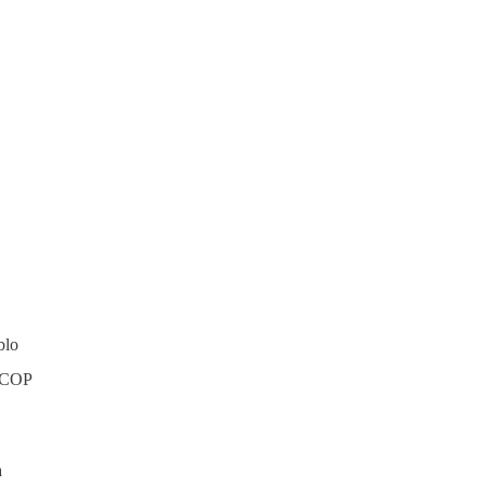
blo
0 COP
a