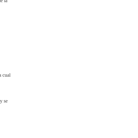
e la
a cual
y se