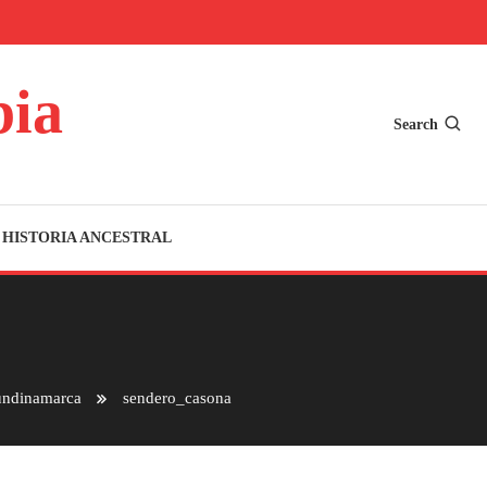
bia
Search
HISTORIA ANCESTRAL
Cundinamarca
sendero_casona