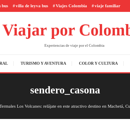
n bus
villa de leyva bus
Viajes Colombia
viaje familiar
Viajar por Colom
Experiencias de viaje por el Colombia
RAL
TURISMO Y AVENTURA
COLOR Y CULTURA
sendero_casona
Termales Los Volcanes: relájate en este atractivo destino en Machetá, 