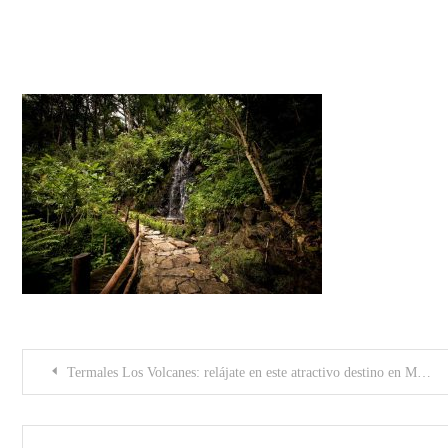
sendero_casona
Post
Termales Los Volcanes: relájate en este atractivo destino en Machetá, Cundinamarca
navigation