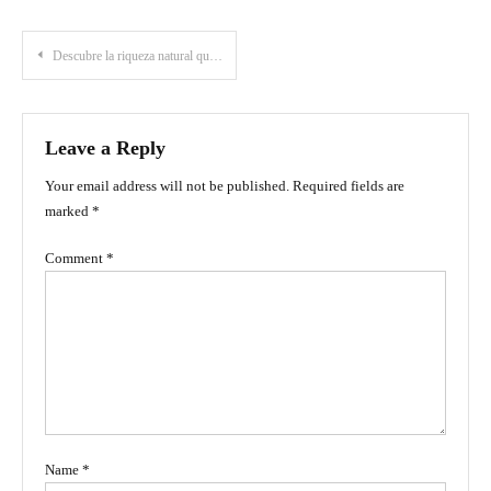
Post
Descubre la riqueza natural que rodea al Volcán Galeras en Pasto, Nariño
navigation
Leave a Reply
Your email address will not be published.
Required fields are
marked
*
Comment
*
Name
*