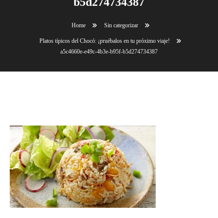
b5d274734387
Home
Sin categorizar
Platos típicos del Chocó: ¡pruébalos en tu próximo viaje!
a5c4660e-e49c-4b3e-b95f-b5d274734387
a5c4660e-e49c-4b3e-b95f-b5d274734387