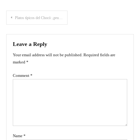
Post
Platos típicos del Chocó: ¡pruébalos en tu próximo viaje!
navigation
Leave a Reply
Your email address will not be published.
Required fields are
marked
*
Comment
*
Name
*