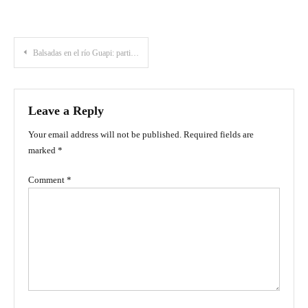
Post
Balsadas en el río Guapi: participa de este evento místico en el Cauca
navigation
Leave a Reply
Your email address will not be published.
Required fields are
marked
*
Comment
*