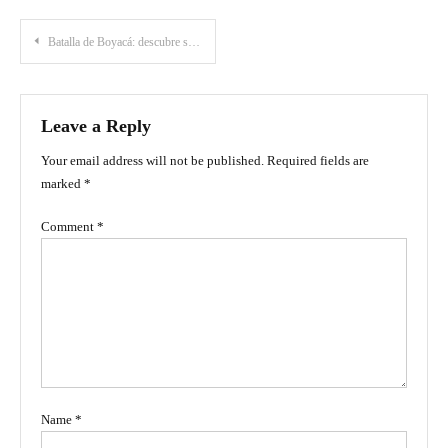
Post
Batalla de Boyacá: descubre su importancia histórica y porqué es festivo este día
navigation
Leave a Reply
Your email address will not be published.
Required fields are
marked
*
Comment
*
Name
*