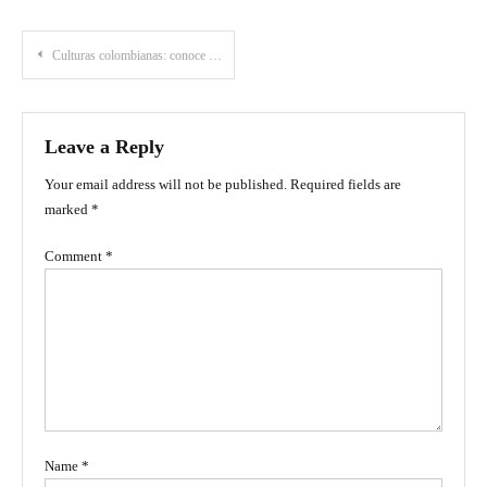
Post
Culturas colombianas: conoce la lista por regiones y visita sus legados
navigation
Leave a Reply
Your email address will not be published.
Required fields are
marked
*
Comment
*
Name
*