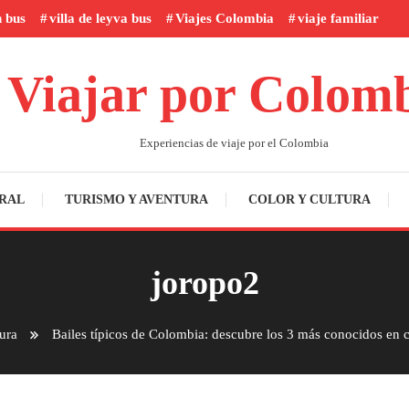
n bus
villa de leyva bus
Viajes Colombia
viaje familiar
Viajar por Colom
Experiencias de viaje por el Colombia
RAL
TURISMO Y AVENTURA
COLOR Y CULTURA
joropo2
ura
Bailes típicos de Colombia: descubre los 3 más conocidos en 