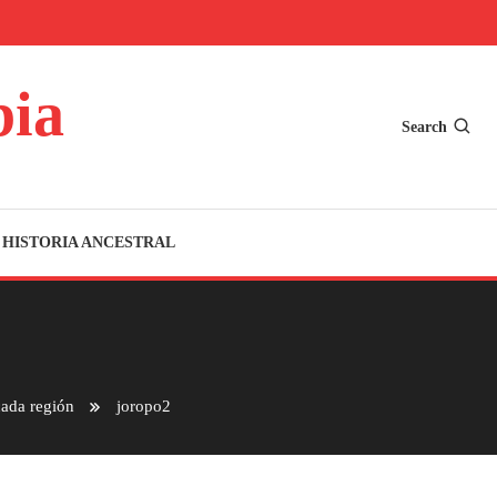
bia
Search
HISTORIA ANCESTRAL
cada región
joropo2