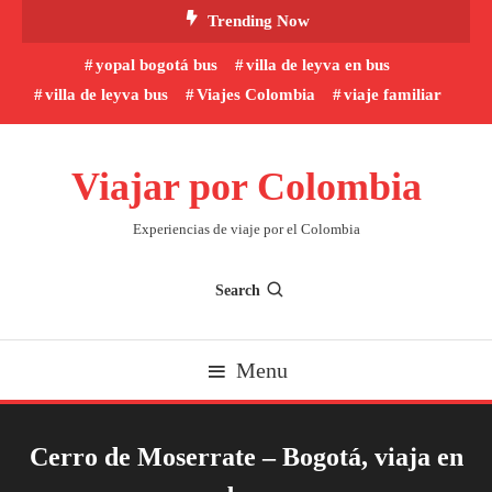
Skip
Trending Now
To
yopal bogotá bus
villa de leyva en bus
Content
villa de leyva bus
Viajes Colombia
viaje familiar
Viajar por Colombia
Experiencias de viaje por el Colombia
Search
Menu
Cerro de Moserrate – Bogotá, viaja en