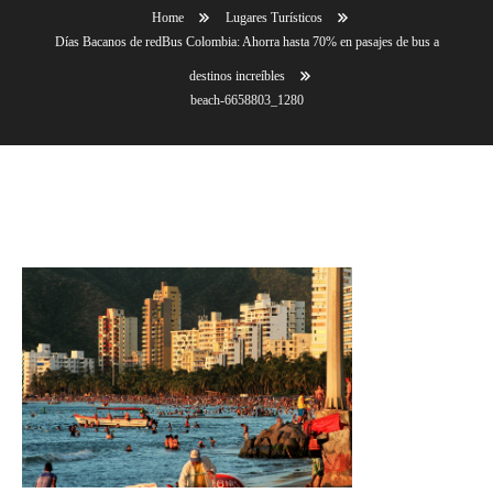
Home
Lugares Turísticos
Días Bacanos de redBus Colombia: Ahorra hasta 70% en pasajes de bus a
destinos increíbles
beach-6658803_1280
beach-6658803_1280