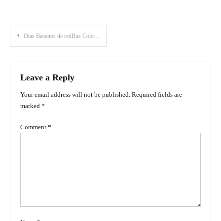
Post
Días Bacanos de redBus Colombia: Ahorra hasta 70% en pasajes de bus a destinos increíbles
navigation
Leave a Reply
Your email address will not be published.
Required fields are
marked
*
Comment
*