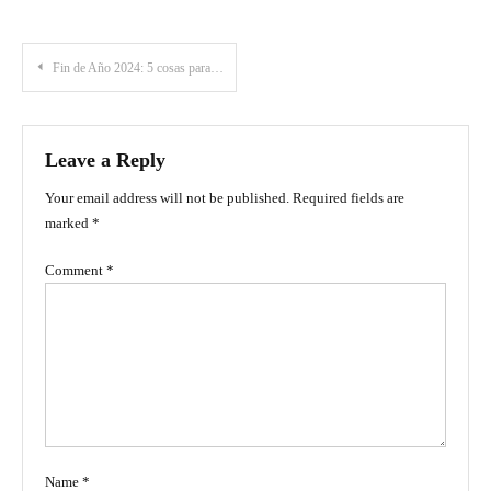
Post
Fin de Año 2024: 5 cosas para hacer en Ibagué antes de que acabe el año
navigation
Leave a Reply
Your email address will not be published.
Required fields are
marked
*
Comment
*
Name
*